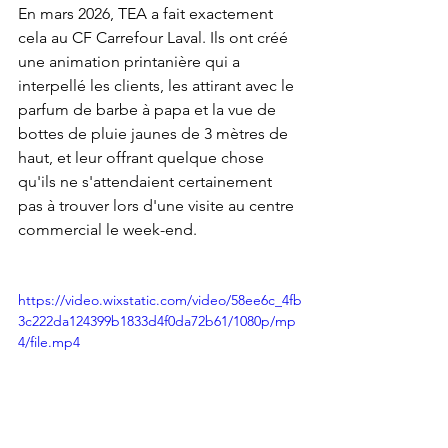
En mars 2026, TEA a fait exactement 
cela au CF Carrefour Laval. Ils ont créé 
une animation printanière qui a 
interpellé les clients, les attirant avec le 
parfum de barbe à papa et la vue de 
bottes de pluie jaunes de 3 mètres de 
haut, et leur offrant quelque chose 
qu'ils ne s'attendaient certainement 
pas à trouver lors d'une visite au centre 
commercial le week-end.
https://video.wixstatic.com/video/58ee6c_4fb
3c222da124399b1833d4f0da72b61/1080p/mp
4/file.mp4