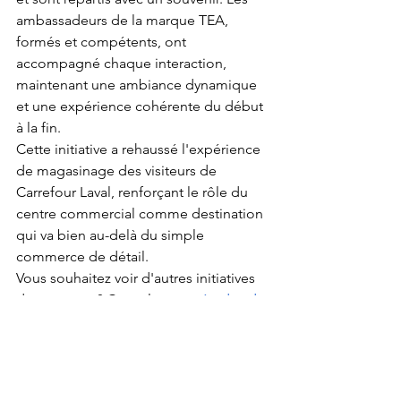
ambassadeurs de la marque TEA, 
formés et compétents, ont 
accompagné chaque interaction, 
maintenant une ambiance dynamique 
et une expérience cohérente du début 
à la fin.
Cette initiative a rehaussé l'expérience 
de magasinage des visiteurs de 
Carrefour Laval, renforçant le rôle du 
centre commercial comme destination 
qui va bien au-delà du simple 
commerce de détail.
Vous souhaitez voir d'autres initiatives 
de ce genre ? Consultez nos
études de 
cas
pour découvrir comment TEA 
donne vie aux marques partout au 
Canada.