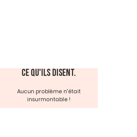
Ce qu'ils disent.
Aucun problème n’était
insurmontable !
The Event Agency a réalisé un travail
exceptionnel en gérant la logistique de
notre 58e Expérience annuelle à Mont-
Tremblant, avec plus de 500 personnes