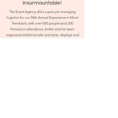
insurmountable!
The Event Agency did a super job managing
logistics for our 58th Annual Experience in Mont
Tremblant, with over 500 people (and 200
Ferraris) in attendance. Kaitlin and her team
organized exhibit booths and tents, displays and
equipment for our Concours d’Elegance. Kaitlin
was personally in contact with each of our
sponsors and vendors to ensure their needs
were met. No problem was insurmountable, and
the inevitable last minute changes and requests
didn’t faze them at all. It was great pleasure to
work with Kaitlin and we recommend her Agency
highly.
Don Ambrose, Ferrari Club of America