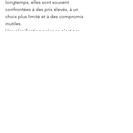
longtemps, elles sont souvent 
confrontées à des prix élevés, à un 
choix plus limité et à des compromis 
inutiles.
Une planification précoce n'est pas 
seulement une bonne idée. Pour les 
événements de 2026, elle devient 
indispensable.
Les événements sont un 
investissement lorsque la 
stratégie guide l'expérience
Les entreprises qui tirent le meilleur 
parti de leurs événements sont celles 
qui les considèrent comme des 
investissements stratégiques plutôt 
que comme des postes budgétaires. 