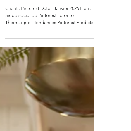
expériences immersives
Client : Pinterest Date : Janvier 2026 Lieu :
Siège social de Pinterest Toronto
Thématique : Tendances Pinterest Predicts
2026 Une expérience axée sur les tendances
qui a stimulé la créativité En janvier 2026,
Pinterest s’est associé à The Event Agency
afin de transformer son siège social de
Toronto en une activation immersive mettant
en lumière les tendances Pinterest Predicts
2026. L’objectif était de dépasser le cadre
des présentations traditionnelles pour
donner vi